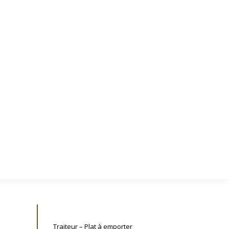
 D’ACCÈS
AVIS DE NOS CLIENTS
Traiteur – Plat à emporter