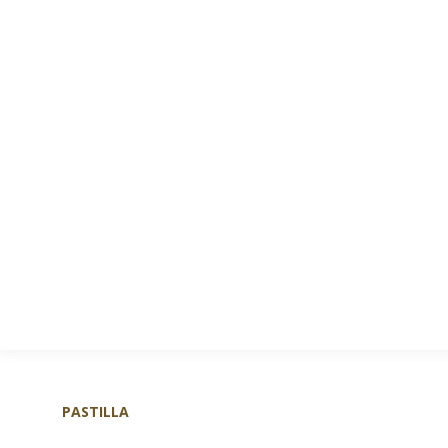
ACCUEIL
LE RESTAURANT
L
PASTILLA