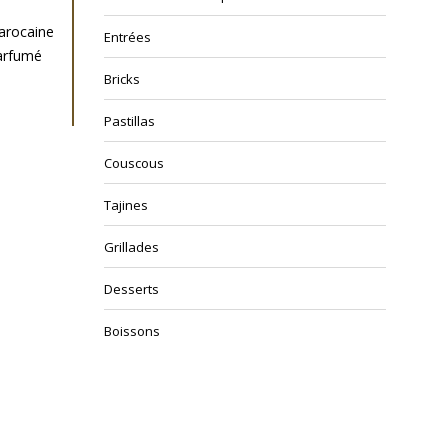
marocaine
Entrées
parfumé
Bricks
Pastillas
Couscous
Tajines
Grillades
Desserts
Boissons